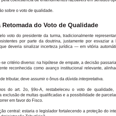
̃o sobre o voto de qualidade.
e à Retomada do Voto de Qualidade
lo voto do presidente da turma, tradicionalmente representa
sistentes por parte da doutrina, justamente por esvaziar a l
e deveria sinalizar incerteza jurídica — em vitória automát
iu-se critério diverso: na hipótese de empate, a decisão passari
mente reconhecida como avanço institucional relevante, alinh
e tributar, deve assumir o ônus da
dúvida interpretativa.
mos do art. 2o, §9o-A, restabeleceu o voto de qualidade,
xclusão de multas qualificadas e a possibilidade de parcel
rrer em favor do Fisco.
ão central: estaria o legislador fortalecendo a proteção do int