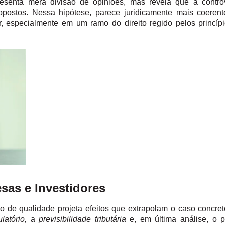
senta mera divisão de opiniões, mas revela que a controv
s opostos. Nessa hipótese, parece juridicamente mais coeren
ar, especialmente em um ramo do direito regido pelos princíp
esas e Investidores
o de qualidade projeta efeitos que extrapolam o caso concret
atório,
a
previsibilidade tributária
e, em última análise, o pr