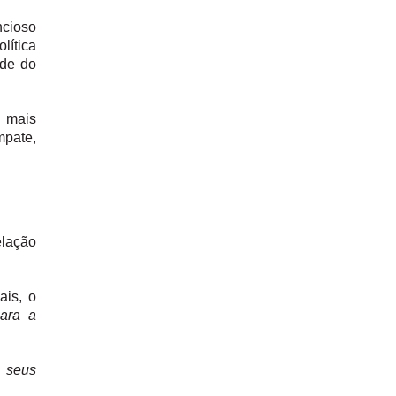
ncioso
ítica
ade do
e mais
mpate,
ação
ais, o
para a
 seus