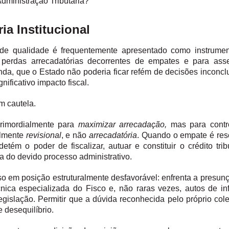
dministração Tributária?
ria Institucional
oto de qualidade é frequentemente apresentado como instrume
r perdas arrecadatórias decorrentes de empates e para ass
inda, que o Estado não poderia ficar refém de decisões inconcl
nificativo impacto fiscal.
om cautela.
 primordialmente para
maximizar arrecadação,
mas para contr
ialmente
revisional
, e não
arrecadatória
. Quando o empate é res
m o poder de fiscalizar, autuar e constituir o crédito tribut
a do devido processo administrativo.
so em posição estruturalmente desfavorável: enfrenta a presunc
́cnica especializada do Fisco e, não raras vezes, autos de infr
gislação. Permitir que a dúvida reconhecida pelo próprio col
desequilíbrio.