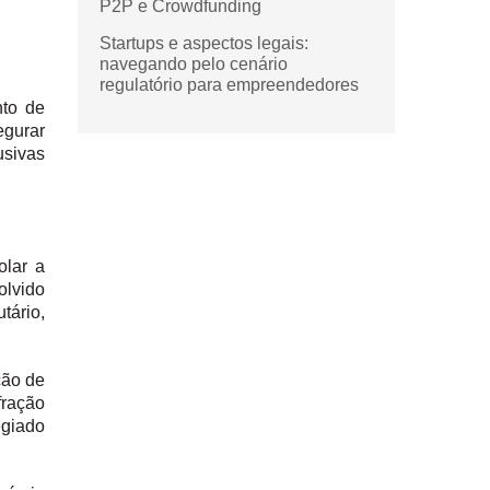
P2P e Crowdfunding
Startups e aspectos legais:
navegando pelo cenário
regulatório para empreendedores
nto de
egurar
usivas
olar a
olvido
ário,
̧ão de
ação
egiado