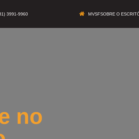
MVSF
SOBRE O ESCRIT
31) 3991-9960
e no
o