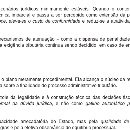
cenários jurídicos minimamente estáveis. Quando o conte
́cnica imparcial e passa a ser percebido como extensão da pol
oce
,
eleva-se o custo de conformidade
e reduz-se a atrativid
o mecanismos de atenuação – como a dispensa de penalidad
a exigência tributária continua sendo decidido, em caso de e
o plano meramente procedimental. Ela alcança o núcleo da rel
a sobre a finalidade do processo administrativo tributário.
ole da legalidade e à construção técnica das decisões fisc
rmal da dúvida jurídica
, e não como
gatilho automático 
apacidade arrecadatória do Estado, mas pela
qualidade de
egras e pela efetiva observância do equilíbrio processual.