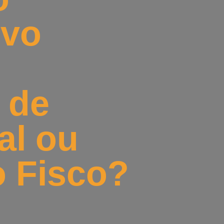
ivo
 de
al ou
o Fisco?