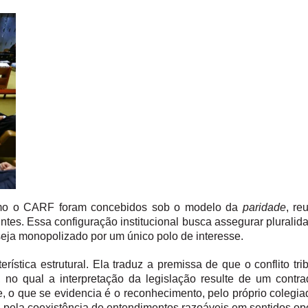
s como o CARF foram concebidos sob o modelo da
paridade
, re
ntes. Essa configuração institucional busca assegurar pluralid
seja monopolizado por um único polo de interesse.
́stica estrutural. Ela traduz a premissa de que o conflito tribu
, no qual a interpretação da legislação resulte de um contradi
, o que se evidencia é o reconhecimento, pelo próprio colegia
pela coexistência de entendimentos razoáveis em sentidos op