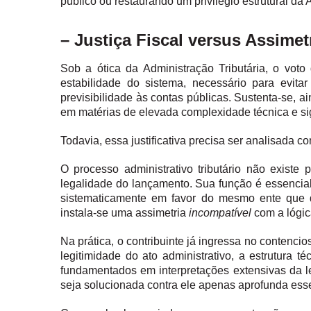
público ou restaurando um privilégio estrutural da A
– Justiça Fiscal versus Assimet
Sob a ótica da Administração Tributária, o v
estabilidade do sistema, necessário para evita
previsibilidade às contas públicas. Sustenta-se, a
em matérias de elevada complexidade técnica e sig
Todavia, essa justificativa precisa ser analisada c
O processo administrativo tributário não existe
legalidade do lançamento. Sua função é essenc
sistematicamente em favor do mesmo ente que deté
instala-se uma assimetria
incompatível
com a lógic
Na prática, o contribuinte já ingressa no contencio
legitimidade do ato administrativo, a estrutura te
fundamentados em interpretações extensivas da le
seja solucionada contra ele apenas aprofunda esse 