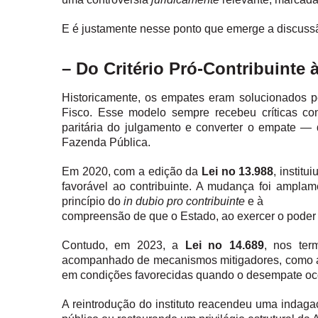
E é justamente nesse ponto que emerge a discussa
– Do Critério Pró-Contribuint
Historicamente, os empates eram solucionados pe
Fisco. Esse modelo sempre recebeu críticas con
paritária do julgamento e converter o empate — qu
Fazenda Pública.
Em 2020, com a edição da
Lei no 13.988
, institu
favorável ao contribuinte. A mudança foi ampla
princípio do
in dubio pro contribuinte
e à
compreensão de que o Estado, ao exercer o poder d
Contudo, em 2023, a
Lei no 14.689
, nos ter
acompanhado de mecanismos mitigadores, como a e
em condições favorecidas quando o desempate oco
A reintrodução do instituto reacendeu uma indagaç