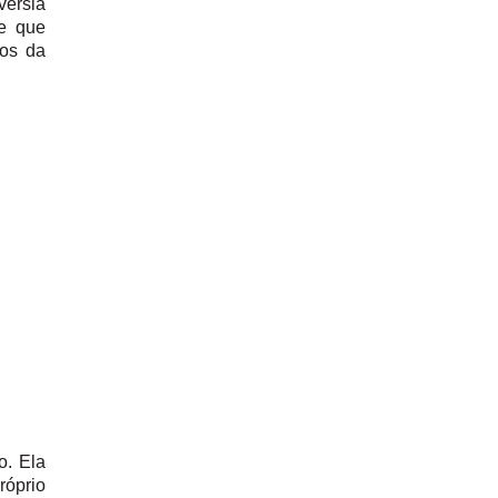
érsia
te que
ios da
o. Ela
óprio